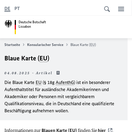
DE
PT
Deutsche Botschaft
Lissabon
Startseite
Konsularischer Service
Blaue Karte (
EU
)
Blaue Karte (
EU
)
04.08.2025 - Artikel
Die Blaue Karte
EU
(§ 18g
AufenthG
) ist ein besonderer
Aufenthaltstitel für ausländische Akademikerinnen und
Akademiker oder Personen mit vergleichbarem
Qualifikationsniveau, die in Deutschland eine qualifizierte
Beschäftigung aufnehmen wollen.
Informationen zur
Blauen Karte (
EU
)
finden Sie
hier
.